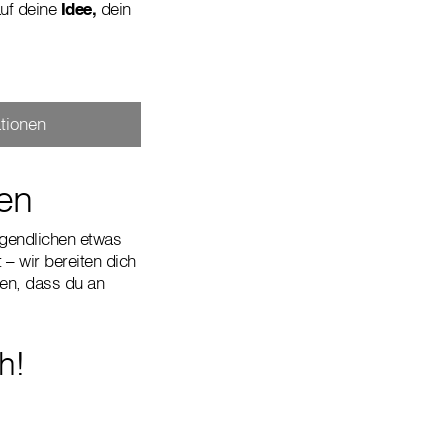
auf deine
Idee,
dein
tionen
den
ugendlichen etwas
– wir bereiten dich
ten, dass du an
h!