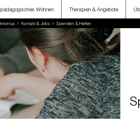
lpädagogisches Wohnen
Therapien & Angebote
Üb
ntonius
Kontakt & Jobs
Spenden & Helfen
S