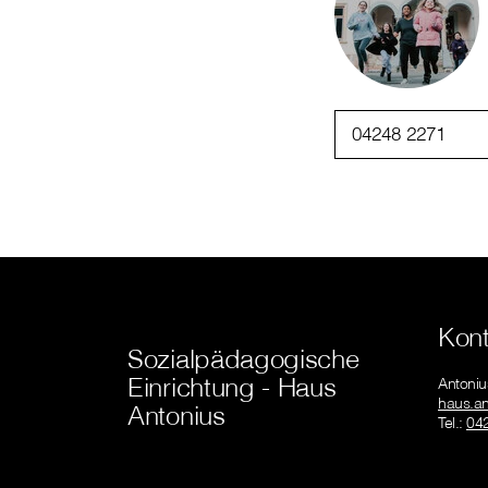
04248 2271
Kont
Sozialpädagogische
Einrichtung - Haus
Antoniu
haus.an
Antonius
Tel.:
04