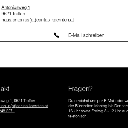
Antoniusweg 1
9521 Treffen
haus.antonius(at)caritas-kaernten.at
E-Mail schreiben
akt
Fragen?
sweg 1, 9521 Treffen
Du erreichst uns per E-Mail oder 
tonius(at)caritas-kaernten.at
der Bürozeiten Montag bis Donners
248 2271
16 Uhr sowie Freitag 8 - 12 Uhr au
telefonisch.