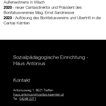
Außenwohnens in Villach
2020
- neuer Caritasdirektor und Präsident des
Bonifatiusvereines Mag. Ernst Sandriesser
2023
- Auflösung des Bonifatiusvereins und Übertritt in die
Caritas Kärnten
Sozialpädagogische Einrichtung -
Haus Antonius
Kontakt
Antoniusweg 1, 9521 Treffen
haus.antonius(at)caritas-kaernten.at
Tel.:
04248 2271