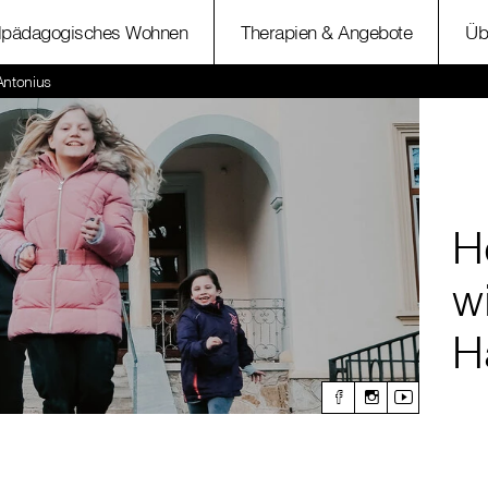
lpädagogisches Wohnen
Therapien & Angebote
Üb
ntonius
H
w
H