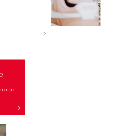
e
nommen