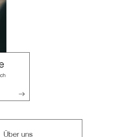
e
ich
Über uns